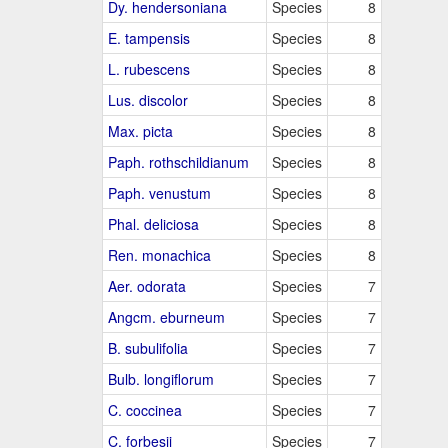
Dy. hendersoniana
Species
8
E. tampensis
Species
8
L. rubescens
Species
8
Lus. discolor
Species
8
Max. picta
Species
8
Paph. rothschildianum
Species
8
Paph. venustum
Species
8
Phal. deliciosa
Species
8
Ren. monachica
Species
8
Aer. odorata
Species
7
Angcm. eburneum
Species
7
B. subulifolia
Species
7
Bulb. longiflorum
Species
7
C. coccinea
Species
7
C. forbesii
Species
7