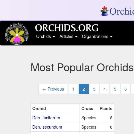
Orchids
Articles
Organizations
Most Popular Orchids
← Previous
1
2
3
4
5
6
Orchid
Cross
Plants
Den. faciferum
Species
8
Den. secundum
Species
8