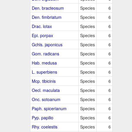
Den. bracteosum
Species
6
Den. fimbriatum
Species
6
Drac. lotax
Species
6
Epi. porpax
Species
6
Gchls. japonicus
Species
6
Gom. radicans
Species
6
Hab. medusa
Species
6
L. superbiens
Species
6
Mcp. tibicinis
Species
6
Oecl. maculata
Species
6
Onc. sotoanum
Species
6
Paph. spicerianum
Species
6
Pyp. papilio
Species
6
Rhy. coelestis
Species
6