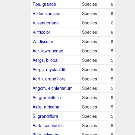
Ros. grande
Species
6
V. denisoniana
Species
6
V. sanderiana
Species
6
V. tricolor
Species
6
W. discolor
Species
6
Aer. lawrenceae
Species
5
Aergs. biloba
Species
5
Aergs. mystacidii
Species
5
Aerth. grandiflora
Species
5
Angcm. eichlerianum
Species
5
Ar. graminifolia
Species
5
Aslla. africana
Species
5
B. grandiflora
Species
5
Bark. spectabilis
Species
5
Bulb. falcatum
Species
5