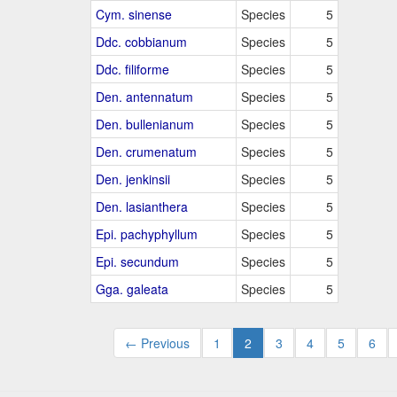
Cym. sinense
Species
5
Ddc. cobbianum
Species
5
Ddc. filiforme
Species
5
Den. antennatum
Species
5
Den. bullenianum
Species
5
Den. crumenatum
Species
5
Den. jenkinsii
Species
5
Den. lasianthera
Species
5
Epi. pachyphyllum
Species
5
Epi. secundum
Species
5
Gga. galeata
Species
5
← Previous
1
2
3
4
5
6