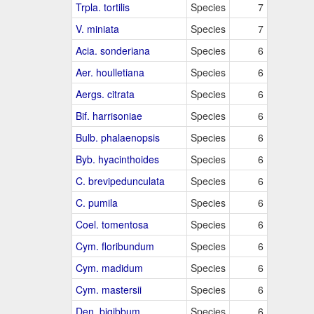
Trpla. tortilis
Species
7
V. miniata
Species
7
Acia. sonderiana
Species
6
Aer. houlletiana
Species
6
Aergs. citrata
Species
6
Bif. harrisoniae
Species
6
Bulb. phalaenopsis
Species
6
Byb. hyacinthoides
Species
6
C. brevipedunculata
Species
6
C. pumila
Species
6
Coel. tomentosa
Species
6
Cym. floribundum
Species
6
Cym. madidum
Species
6
Cym. mastersii
Species
6
Den. bigibbum
Species
6