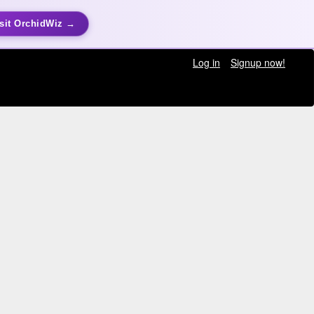
sit OrchidWiz →
Log in
Signup now!