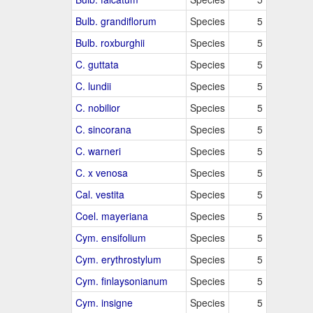
Bulb. grandiflorum
Species
5
Bulb. roxburghii
Species
5
C. guttata
Species
5
C. lundii
Species
5
C. nobilior
Species
5
C. sincorana
Species
5
C. warneri
Species
5
C. x venosa
Species
5
Cal. vestita
Species
5
Coel. mayeriana
Species
5
Cym. ensifolium
Species
5
Cym. erythrostylum
Species
5
Cym. finlaysonianum
Species
5
Cym. insigne
Species
5