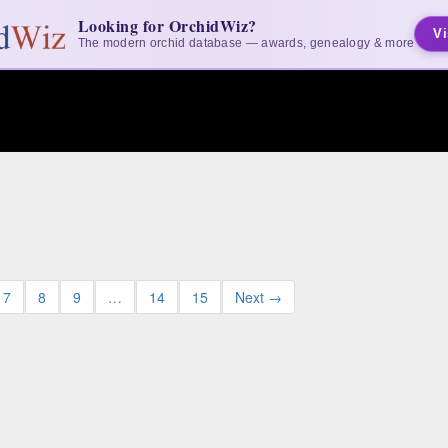
Looking for OrchidWiz?
Vi
The modern orchid database — awards, genealogy & more
7
8
9
…
14
15
Next →