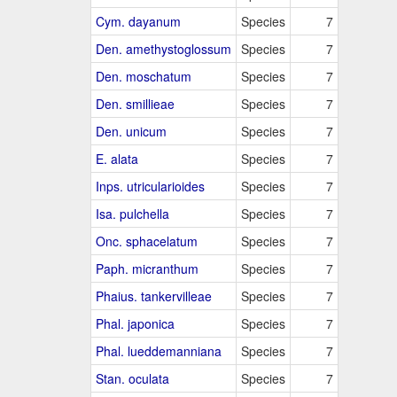
Cym. dayanum
Species
7
Den. amethystoglossum
Species
7
Den. moschatum
Species
7
Den. smillieae
Species
7
Den. unicum
Species
7
E. alata
Species
7
Inps. utricularioides
Species
7
Isa. pulchella
Species
7
Onc. sphacelatum
Species
7
Paph. micranthum
Species
7
Phaius. tankervilleae
Species
7
Phal. japonica
Species
7
Phal. lueddemanniana
Species
7
Stan. oculata
Species
7