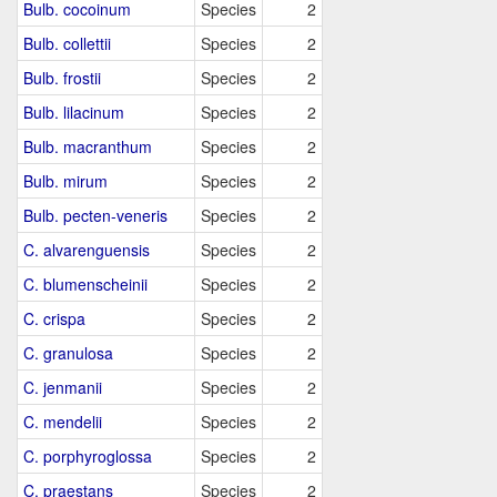
Bulb. cocoinum
Species
2
Bulb. collettii
Species
2
Bulb. frostii
Species
2
Bulb. lilacinum
Species
2
Bulb. macranthum
Species
2
Bulb. mirum
Species
2
Bulb. pecten-veneris
Species
2
C. alvarenguensis
Species
2
C. blumenscheinii
Species
2
C. crispa
Species
2
C. granulosa
Species
2
C. jenmanii
Species
2
C. mendelii
Species
2
C. porphyroglossa
Species
2
C. praestans
Species
2