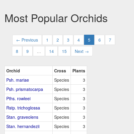
Most Popular Orchids
← Previous
1
2
3
4
5
6
7
8
9
…
14
15
Next →
Orchid
Cross
Plants
Psh. mariae
Species
3
Psh. prismatocarpa
Species
3
Pths. rowleei
Species
3
Rstp. trichoglossa
Species
3
Stan. graveolens
Species
3
Stan. hernandezii
Species
3