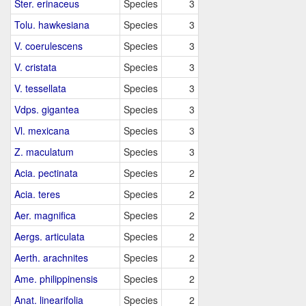
Ster. erinaceus
Species
3
Tolu. hawkesiana
Species
3
V. coerulescens
Species
3
V. cristata
Species
3
V. tessellata
Species
3
Vdps. gigantea
Species
3
Vl. mexicana
Species
3
Z. maculatum
Species
3
Acia. pectinata
Species
2
Acia. teres
Species
2
Aer. magnifica
Species
2
Aergs. articulata
Species
2
Aerth. arachnites
Species
2
Ame. philippinensis
Species
2
Anat. linearifolia
Species
2