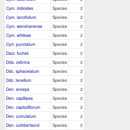
Cym. iridioides
Species
2
Cym. lancifolium
Species
2
Cym. wenshanense
Species
2
Cym. whiteae
Species
2
Cyrt. punctatum
Species
2
Dact. fuchsii
Species
2
Dda. zebrina
Species
2
Ddc. sphacelatum
Species
2
Ddc. tenellum
Species
2
Den. anceps
Species
2
Den. capillipes
Species
2
Den. capituliflorum
Species
2
Den. cumulatum
Species
2
Den. cuthbertsonii
Species
2