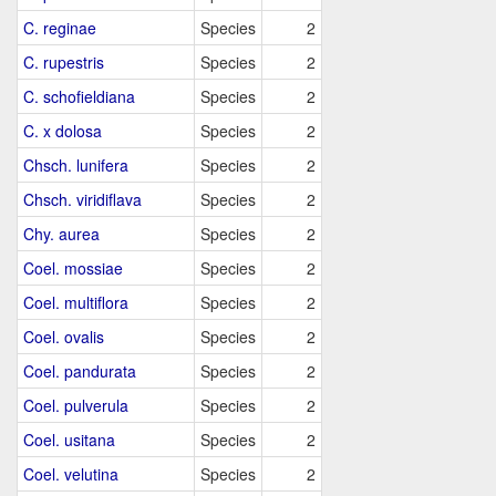
C. reginae
Species
2
C. rupestris
Species
2
C. schofieldiana
Species
2
C. x dolosa
Species
2
Chsch. lunifera
Species
2
Chsch. viridiflava
Species
2
Chy. aurea
Species
2
Coel. mossiae
Species
2
Coel. multiflora
Species
2
Coel. ovalis
Species
2
Coel. pandurata
Species
2
Coel. pulverula
Species
2
Coel. usitana
Species
2
Coel. velutina
Species
2