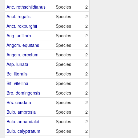
Anc. rothschildianus
Species
2
Anct. regalis
Species
2
Anct. roxburghii
Species
2
Ang. uniflora
Species
2
Angcm. equitans
Species
2
Angcm. erectum
Species
2
Asp. lunata
Species
2
Bc. litoralis
Species
2
Bif. vitellina
Species
2
Bro. domingensis
Species
2
Brs. caudata
Species
2
Bulb. ambrosia
Species
2
Bulb. annandalei
Species
2
Bulb. calyptratum
Species
2