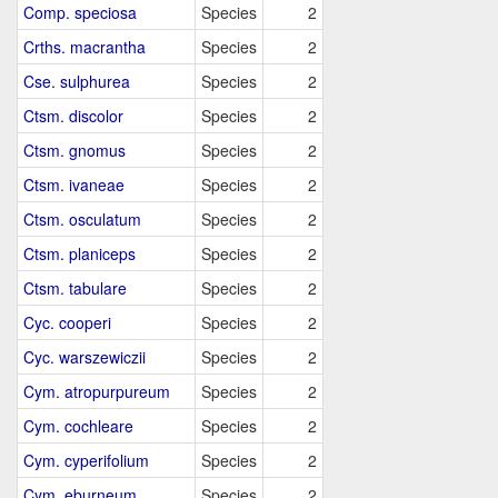
Comp. speciosa
Species
2
Crths. macrantha
Species
2
Cse. sulphurea
Species
2
Ctsm. discolor
Species
2
Ctsm. gnomus
Species
2
Ctsm. ivaneae
Species
2
Ctsm. osculatum
Species
2
Ctsm. planiceps
Species
2
Ctsm. tabulare
Species
2
Cyc. cooperi
Species
2
Cyc. warszewiczii
Species
2
Cym. atropurpureum
Species
2
Cym. cochleare
Species
2
Cym. cyperifolium
Species
2
Cym. eburneum
Species
2