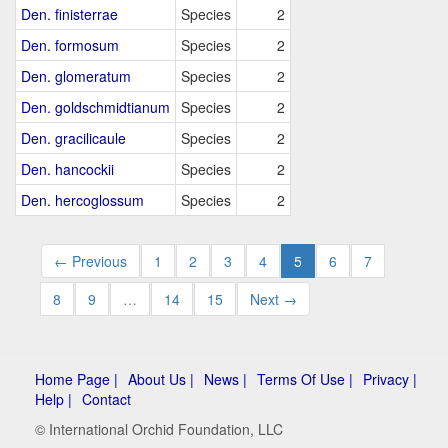
Den. finisterrae
Species
2
Den. formosum
Species
2
Den. glomeratum
Species
2
Den. goldschmidtianum
Species
2
Den. gracilicaule
Species
2
Den. hancockii
Species
2
Den. hercoglossum
Species
2
← Previous
1
2
3
4
5
6
7
8
9
…
14
15
Next →
Home Page |
About Us |
News |
Terms Of Use |
Privacy |
Help |
Contact
© International Orchid Foundation, LLC