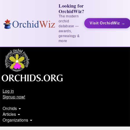
Looking for
OrchidWiz?
The modern
orchid
Visit OrchidWiz →
database —
awards,
genealogy &
more
Log in
Signup now!
Orchids
Articles
Organizations