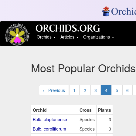
Orchids
Articles
Organizations
Most Popular Orchids
← Previous
1
2
3
4
5
6
Orchid
Cross
Plants
Bulb. claptonense
Species
3
Bulb. corolliferum
Species
3