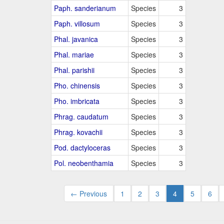
Paph. sanderianum
Species
3
Paph. villosum
Species
3
Phal. javanica
Species
3
Phal. mariae
Species
3
Phal. parishii
Species
3
Pho. chinensis
Species
3
Pho. imbricata
Species
3
Phrag. caudatum
Species
3
Phrag. kovachii
Species
3
Pod. dactyloceras
Species
3
Pol. neobenthamia
Species
3
← Previous
1
2
3
4
5
6