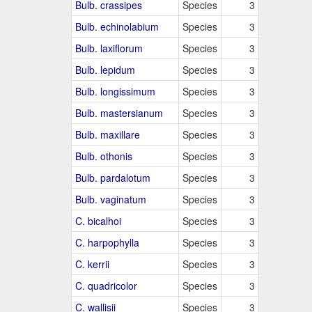
Bulb. crassipes
Species
3
Bulb. echinolabium
Species
3
Bulb. laxiflorum
Species
3
Bulb. lepidum
Species
3
Bulb. longissimum
Species
3
Bulb. mastersianum
Species
3
Bulb. maxillare
Species
3
Bulb. othonis
Species
3
Bulb. pardalotum
Species
3
Bulb. vaginatum
Species
3
C. bicalhoi
Species
3
C. harpophylla
Species
3
C. kerrii
Species
3
C. quadricolor
Species
3
C. wallisii
Species
3