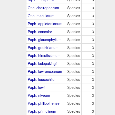
Onc. cheirophorum
Species
3
Onc. maculatum
Species
3
Paph. appletonianum
Species
3
Paph. concolor
Species
3
Paph. glaucophyllum
Species
3
Paph. gratrixianum
Species
3
Paph. hirsutissimum
Species
3
Paph. kolopakingii
Species
3
Paph. lawrenceanum
Species
3
Paph. leucochilum
Species
3
Paph. lowii
Species
3
Paph. niveum
Species
3
Paph. philippinense
Species
3
Paph. primulinum
Species
3