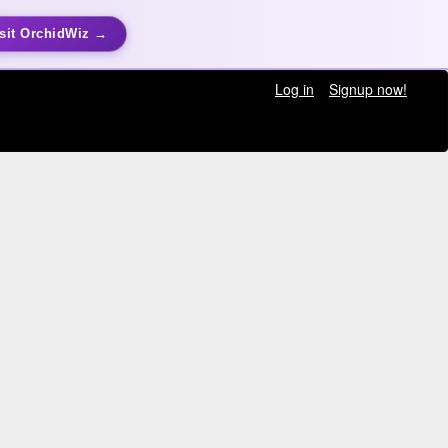
sit OrchidWiz →
Log in
Signup now!