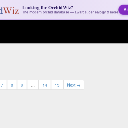
Looking for OrchidWiz?
Vi
The modern orchid database — awards, genealogy & more
7
8
9
…
14
15
Next →