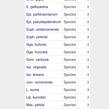
E. gallopavina
Species
3
Epi. parkinsonianum
Species
3
Epi. pseudepidendrum
Species
3
Euph. andamanensis
Species
3
Euph. petersii
Species
3
Gga. bufonia
Species
3
Gga. truncata
Species
3
Gom. varicosa
Species
3
Isa. virginalis
Species
3
Iso. linearis
Species
3
Jum. comorensis
Species
3
L. aurea
Species
3
Lip. kumokiri
Species
3
Mac. petola
Species
3