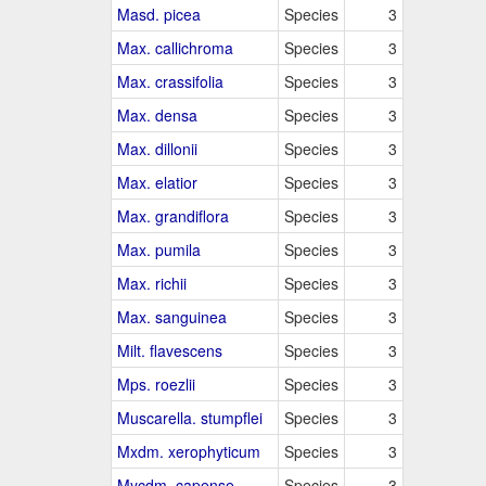
Masd. picea
Species
3
Max. callichroma
Species
3
Max. crassifolia
Species
3
Max. densa
Species
3
Max. dillonii
Species
3
Max. elatior
Species
3
Max. grandiflora
Species
3
Max. pumila
Species
3
Max. richii
Species
3
Max. sanguinea
Species
3
Milt. flavescens
Species
3
Mps. roezlii
Species
3
Muscarella. stumpflei
Species
3
Mxdm. xerophyticum
Species
3
Mycdm. capense
Species
3