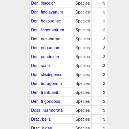
Den. discolor
Species
3
Den. findlayanum
Species
3
Den. hekouense
Species
3
Den. lichenastrum
Species
3
Den. nakaharae
Species
3
Den. peguanum
Species
3
Den. pendulum
Species
3
Den. senile
Species
3
Den. shixingense
Species
3
Den. tetragonum
Species
3
Den. trantuanii
Species
3
Den. trigonopus
Species
3
Doss. marmorata
Species
3
Drac. bella
Species
3
Drac. gigas
Species
3