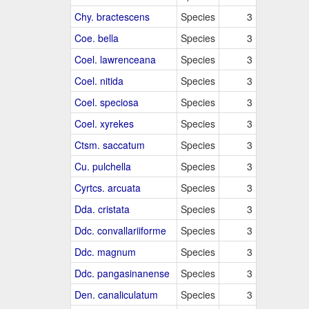
Chy. bractescens
Species
3
Coe. bella
Species
3
Coel. lawrenceana
Species
3
Coel. nitida
Species
3
Coel. speciosa
Species
3
Coel. xyrekes
Species
3
Ctsm. saccatum
Species
3
Cu. pulchella
Species
3
Cyrtcs. arcuata
Species
3
Dda. cristata
Species
3
Ddc. convallariiforme
Species
3
Ddc. magnum
Species
3
Ddc. pangasinanense
Species
3
Den. canaliculatum
Species
3